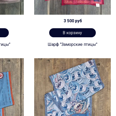
3 500 руб
В корзину
тицы"
Шарф "Заморские птицы"