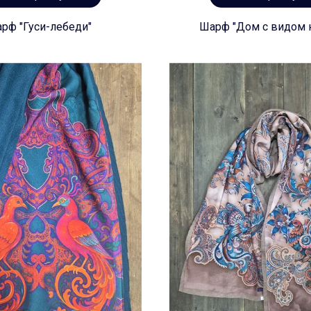
рф "Гуси-лебеди"
Шарф "Дом с видом н