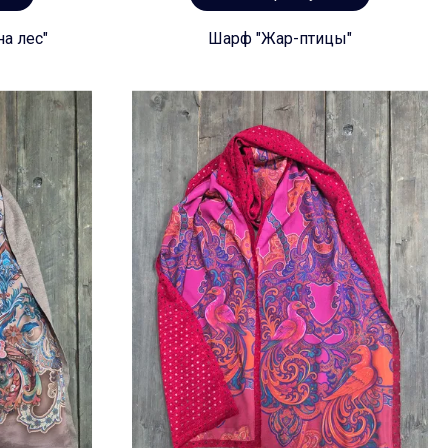
а лес"
Шарф "Жар-птицы"