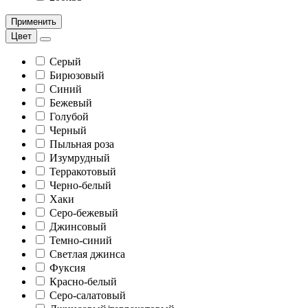
Применить
Цвет
Серый
Бирюзовый
Синий
Бежевый
Голубой
Черный
Пыльная роза
Изумрудный
Терракотовый
Черно-белый
Хаки
Серо-бежевый
Джинсовый
Темно-синий
Светлая джинса
Фуксия
Красно-белый
Серо-салатовый