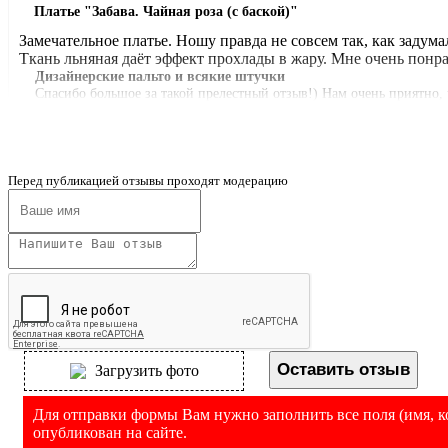
Платье "Забава. Чайная роза (с баской)"
Замечательное платье. Ношу правда не совсем так, как задума
Ткань льняная даёт эффект прохлады в жару. Мне очень понр
Дизайнерские пальто и всякие штучки
Спасибо большое за такой прелестный отзыв!) Нам очень приятно, 
и поделились своим опытом носки. Носите с удовольствием и созд
Перед публикацией отзывы проходят модерацию
Платье "Забава. Чайная роза (с баской)"
Замечательное платье. Ношу правда не совсем так, как задума
Ткань льняная даёт эффект прохлады в жару. Мне очень понр
Дизайнерские пальто и всякие штучки
Огромное спасибо за такой душевный и подробный отзыв! Очень ра
Оставить отзыв
Загрузить фото
льняную ткань: она и правда идеальна для жаркой погоды. Благо
спасибо, что делитесь своим стилем! Будем рады видеть вас снова 
Для отправки формы Вам нужно заполнить все поля (имя, ко
опубликован на сайте.