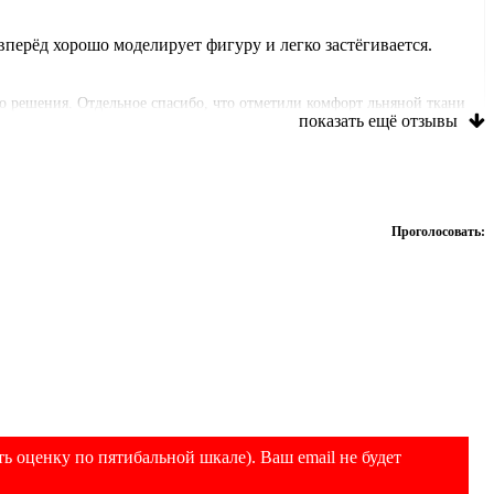
 вперёд хорошо моделирует фигуру и легко застёгивается.
го решения. Отдельное спасибо, что отметили комфорт льняной ткани
показать ещё отзывы
16.06.2026 14:16
Марина
14.06.2026 16:43
Проголосовать:
смотреть фото
перейти к товару
 вперёд хорошо моделирует фигуру и легко застёгивается.
 носить — это по‑настоящему креативно! Здорово, что вы оценили
 вдохновит и других покупательниц! Вы выглядите потрясающе —
16.06.2026 12:17
ь оценку по пятибальной шкале). Ваш email не будет