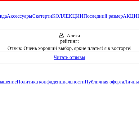
жда
Аксессуары
Скатерти
КОЛЛЕКЦИИ
Последний размер
АКЦИ
Алиса
рейтинг:
Отзыв:
Очень хороший выбор, яркие платья! я в восторге!
ние на это платье, если бы консультанты не подсказали. Кто же 
Читать отзывы
одаря подсказке наших консультантов Вы открыли для себя это платье и 
дарит Вам вдохновение и восхищенные взгляды!)
глашение
Политика конфиденциальности
Публичная оферта
Личны
 марта. Жаль только, что когда оформляла заказ, мне сказакли, чт