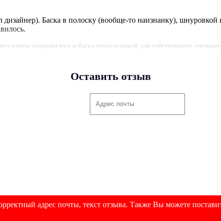
л дизайнер). Баска в полоску (вообще-то наизнанку), шнуровкой
авилось.
что платье понравилось и баска стала основой для собственного стильно
авайте новые красивые сочетания!)
Оставить отзыв
л дизайнер). Баска в полоску (вообще-то наизнанку), шнуровкой
авилось.
ды, что платье вам понравилось и вы нашли свой особенный способ его
дарим, что поделились лайфхаком со шнуровкой вперёд — возможно, это
в числе наших клиентов.
рректный адрес почты, текст отзыва. Также Вы можете поставит