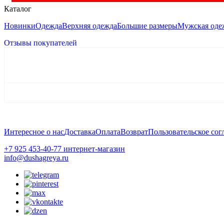
Каталог
Новинки
Одежда
Верхняя одежда
Большие размеры
Мужская оде
Отзывы покупателей
Платье "Фрида. Заморские птицы"
И ещё одна моя покупка. Честно говоря, не обратила бы внима
нравиться. Спасибо большое за такие замечательные наряды.
Дизайнерские пальто и всякие штучки
Спасибо Вам за такой тёплый отзыв!) Нам очень приятно, что благ
смотрится на Вас! Носите с удовольствием и пусть каждый наряд 
Интересное о нас
Доставка
Оплата
Возврат
Пользовательское со
+7 925 453-40-77 интернет-магазин
info@dushagreya.ru
Платье "Ундина. Лебединое озеро"
Спасибо за это потрясающее платье. Сделала себе подарок на 8