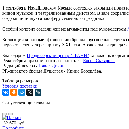
1 сентября в Измайловском Кремле состоялся закрытый показ ю
живой музыкой и театрализованным действом. В зале собралис
создавшие тёплую атмосферу семейного праздника.
⠀
Особый колорит создали живые музыканты под руководством
⠀
Коллекция воплощает философию бренда: русское наследие в
переосмыслены через призму XXI века. А сакральная триада че
⠀
Благодарим
Продюсерский центр "ГРАНИ"
за помощь в органи
Режиссёром праздничного дефиле стала
Елена Склярова
.
Ведущий вечера -
Павел Дикан
.
PR-директор бренда Душегрея - Ирина Боровлёва.
Таблица размеров
Условия доставки
Сопутствующие товары
32 670 руб
Подробнее