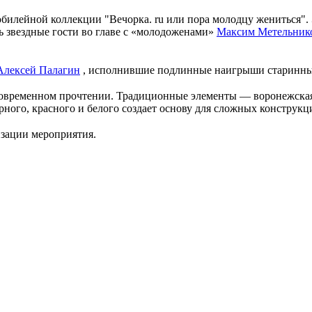
билейной коллекции "Вечорка. ru или пора молодцу жениться". 
ь звездные гости во главе с «молодоженами»
Максим Метельник
Алексей Палагин
, исполнившие подлинные наигрыши старинных
 современном прочтении. Традиционные элементы — воронежска
рного, красного и белого создает основу для сложных конструкц
зации мероприятия.