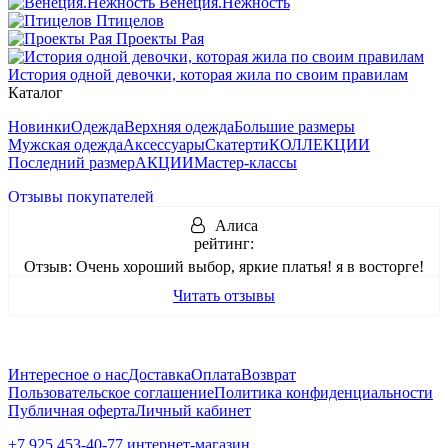
Венеция.Нежность
Птицелов
Проекты Рая
История одной девочки, которая жила по своим правилам
Каталог
Новинки
Одежда
Верхняя одежда
Большие размеры
Мужская одежда
Аксессуары
Скатерти
КОЛЛЕКЦИИ
Последний размер
АКЦИИ
Мастер-классы
Отзывы покупателей
Алиса
рейтинг:
Отзыв:
Очень хороший выбор, яркие платья! я в восторге!
Читать отзывы
Интересное о нас
Доставка
Оплата
Возврат
Пользовательское соглашение
Политика конфиденциальности
Публичная оферта
Личный кабинет
+7 925 453-40-77 интернет-магазин