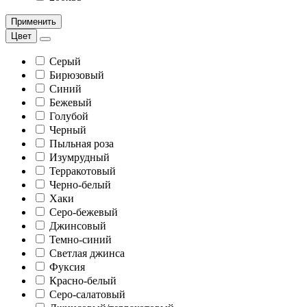
Применить
Цвет
Серый
Бирюзовый
Синий
Бежевый
Голубой
Черный
Пыльная роза
Изумрудный
Терракотовый
Черно-белый
Хаки
Серо-бежевый
Джинсовый
Темно-синий
Светлая джинса
Фуксия
Красно-белый
Серо-салатовый