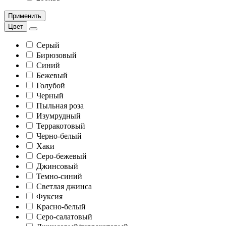
Применить
Цвет
Серый
Бирюзовый
Синий
Бежевый
Голубой
Черный
Пыльная роза
Изумрудный
Терракотовый
Черно-белый
Хаки
Серо-бежевый
Джинсовый
Темно-синий
Светлая джинса
Фуксия
Красно-белый
Серо-салатовый