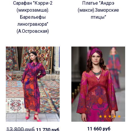
Сарафан "Кэрри-2
Платье "Андрэ
(микрозамша).
(макси).Заморские
Барельефы
птицы"
линогравюра"
(А.Островская)
13 800 руб
11 660 руб
11 730 руб