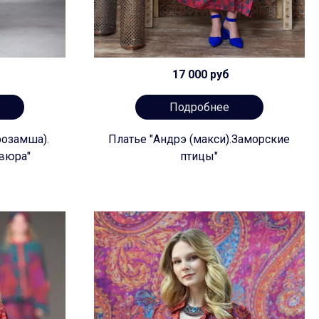
17 000 руб
Подробнее
розамша).
Платье "Андрэ (макси).Заморские
вюра"
птицы"