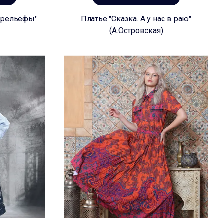
арельефы"
Платье "Сказка. А у нас в раю"
(А.Островская)