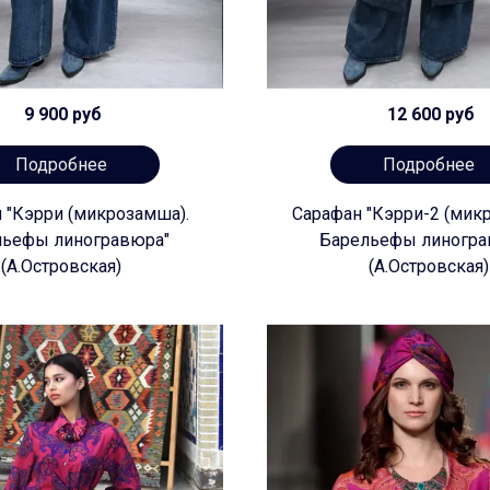
9 900 руб
12 600 руб
Подробнее
Подробнее
 "Кэрри (микрозамша).
Сарафан "Кэрри-2 (мик
льефы линогравюра"
Барельефы линогра
(А.Островская)
(А.Островская)