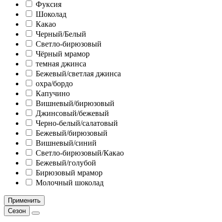
Фуксия
Шоколад
Какао
Черный/Белый
Светло-бирюзовый
Чёрный мрамор
темная джинса
Бежевый/светлая джинса
охра/бордо
Капучино
Вишневый/бирюзовый
Джинсовый/бежевый
Черно-белый/салатовый
Бежевый/бирюзовый
Вишневый/синий
Светло-бирюзовый/Какао
Бежевый/голубой
Бирюзовый мрамор
Молочный шоколад
Применить
Сезон