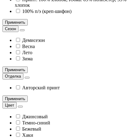
хлопок
100% п/э (креп-шифон)
Применить
Сезон
Демисезон
Весна
Лето
Зима
Применить
Отделка
Авторский принт
Применить
Цвет
Джинсовый
Темно-синий
Бежевый
Хаки