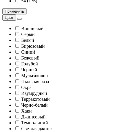
54 (176)
Применить
Цвет
Вишневый
Серый
Белый
Бирюзовый
Синий
Бежевый
Голубой
Черный
Мультиколор
Пыльная роза
Охра
Изумрудный
Терракотовый
Черно-белый
Хаки
Джинсовый
Темно-синий
Светлая джинса