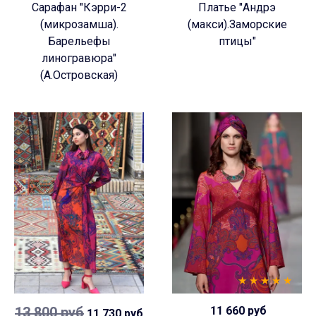
Сарафан "Кэрри-2
Платье "Андрэ
(микрозамша).
(макси).Заморские
Барельефы
птицы"
линогравюра"
(А.Островская)
13 800 руб
11 660 руб
11 730 руб