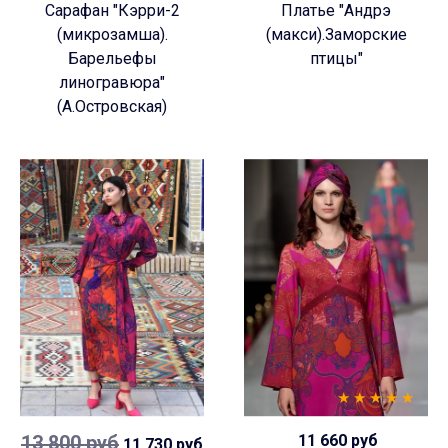
Сарафан "Кэрри-2
Платье "Андрэ
(микрозамша).
(макси).Заморские
Барельефы
птицы"
линогравюра"
(А.Островская)
13 800 руб
11 660 руб
11 730 руб