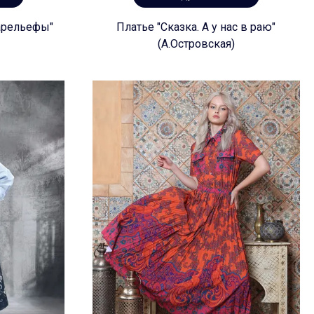
арельефы"
Платье "Сказка. А у нас в раю"
(А.Островская)