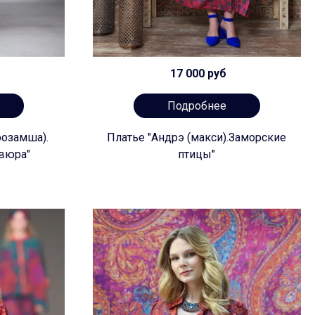
17 000 руб
Подробнее
розамша).
Платье "Андрэ (макси).Заморские
вюра"
птицы"