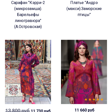
Сарафан "Кэрри-2
Платье "Андрэ
(микрозамша).
(макси).Заморские
Барельефы
птицы"
линогравюра"
(А.Островская)
13 800 руб
11 660 руб
11 730 руб