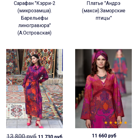
Сарафан "Кэрри-2
Платье "Андрэ
(микрозамша).
(макси).Заморские
Барельефы
птицы"
линогравюра"
(А.Островская)
13 800 руб
11 660 руб
11 730 руб