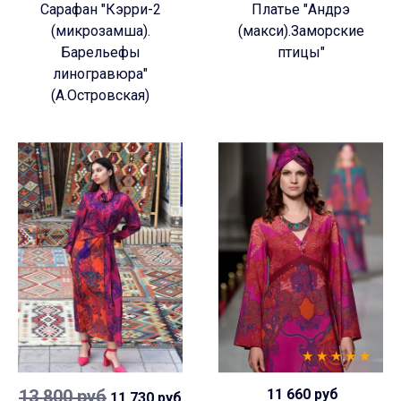
Сарафан "Кэрри-2
Платье "Андрэ
(микрозамша).
(макси).Заморские
Барельефы
птицы"
линогравюра"
(А.Островская)
13 800 руб
11 660 руб
11 730 руб