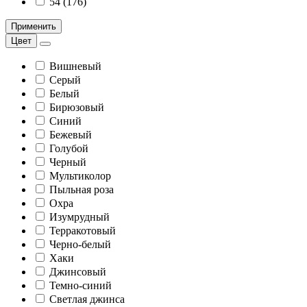
54 (176)
Применить
Цвет
Вишневый
Серый
Белый
Бирюзовый
Синий
Бежевый
Голубой
Черный
Мультиколор
Пыльная роза
Охра
Изумрудный
Терракотовый
Черно-белый
Хаки
Джинсовый
Темно-синий
Светлая джинса