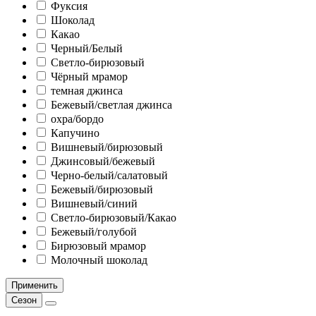
Фуксия
Шоколад
Какао
Черный/Белый
Светло-бирюзовый
Чёрный мрамор
темная джинса
Бежевый/светлая джинса
охра/бордо
Капучино
Вишневый/бирюзовый
Джинсовый/бежевый
Черно-белый/салатовый
Бежевый/бирюзовый
Вишневый/синий
Светло-бирюзовый/Какао
Бежевый/голубой
Бирюзовый мрамор
Молочный шоколад
Применить
Сезон