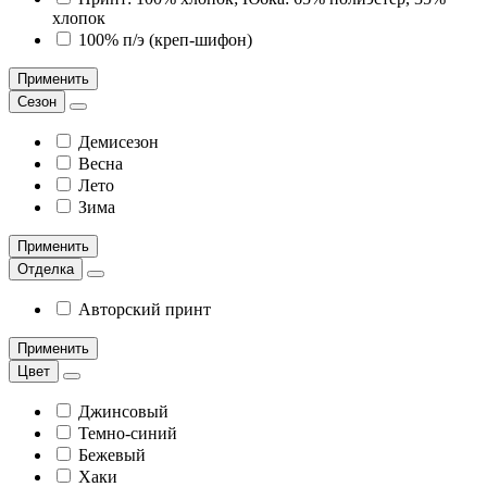
хлопок
100% п/э (креп-шифон)
Применить
Сезон
Демисезон
Весна
Лето
Зима
Применить
Отделка
Авторский принт
Применить
Цвет
Джинсовый
Темно-синий
Бежевый
Хаки