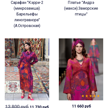
Сарафан "Кэрри-2
Платье "Андрэ
(микрозамша).
(макси).Заморские
Барельефы
птицы"
линогравюра"
(А.Островская)
13 800 руб
11 660 руб
11 730 руб