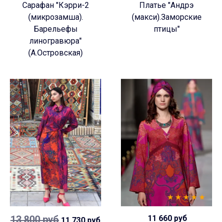
Сарафан "Кэрри-2
Платье "Андрэ
(микрозамша).
(макси).Заморские
Барельефы
птицы"
линогравюра"
(А.Островская)
13 800 руб
11 660 руб
11 730 руб