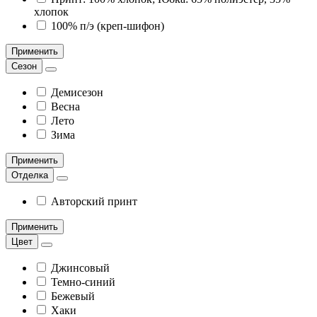
хлопок
100% п/э (креп-шифон)
Применить
Сезон
Демисезон
Весна
Лето
Зима
Применить
Отделка
Авторский принт
Применить
Цвет
Джинсовый
Темно-синий
Бежевый
Хаки