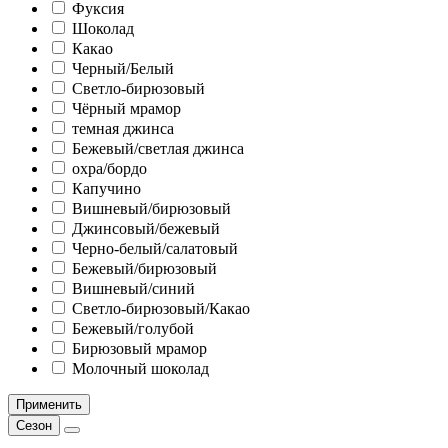
Фуксия
Шоколад
Какао
Черный/Белый
Светло-бирюзовый
Чёрный мрамор
темная джинса
Бежевый/светлая джинса
охра/бордо
Капучино
Вишневый/бирюзовый
Джинсовый/бежевый
Черно-белый/салатовый
Бежевый/бирюзовый
Вишневый/синий
Светло-бирюзовый/Какао
Бежевый/голубой
Бирюзовый мрамор
Молочный шоколад
Применить
Сезон