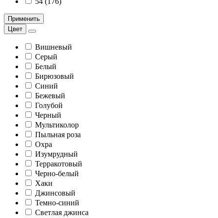
54 (176)
Применить
Цвет
Вишневый
Серый
Белый
Бирюзовый
Синий
Бежевый
Голубой
Черный
Мультиколор
Пыльная роза
Охра
Изумрудный
Терракотовый
Черно-белый
Хаки
Джинсовый
Темно-синий
Светлая джинса