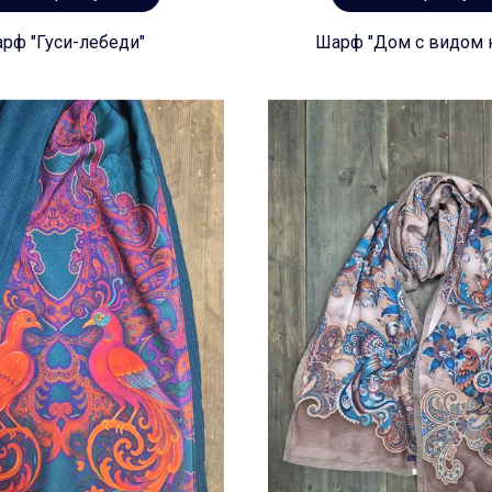
рф "Гуси-лебеди"
Шарф "Дом с видом н