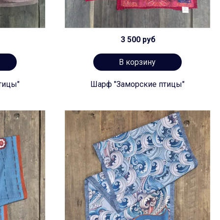
3 500 руб
В корзину
тицы"
Шарф "Заморские птицы"