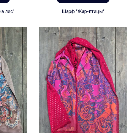
а лес"
Шарф "Жар-птицы"