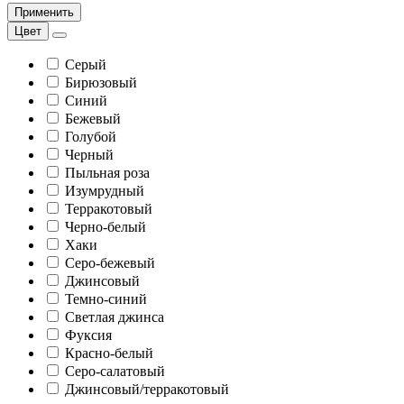
Применить
Цвет
Серый
Бирюзовый
Синий
Бежевый
Голубой
Черный
Пыльная роза
Изумрудный
Терракотовый
Черно-белый
Хаки
Серо-бежевый
Джинсовый
Темно-синий
Светлая джинса
Фуксия
Красно-белый
Серо-салатовый
Джинсовый/терракотовый