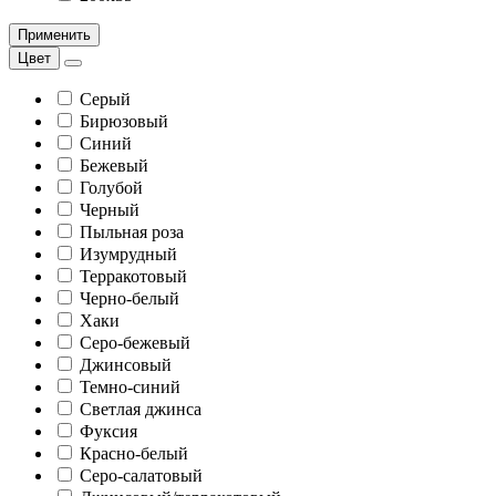
Применить
Цвет
Серый
Бирюзовый
Синий
Бежевый
Голубой
Черный
Пыльная роза
Изумрудный
Терракотовый
Черно-белый
Хаки
Серо-бежевый
Джинсовый
Темно-синий
Светлая джинса
Фуксия
Красно-белый
Серо-салатовый