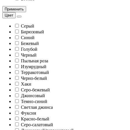
Применить
Цвет
Серый
Бирюзовый
Синий
Бежевый
Голубой
Черный
Пыльная роза
Изумрудный
Терракотовый
Черно-белый
Хаки
Серо-бежевый
Джинсовый
Темно-синий
Светлая джинса
Фуксия
Красно-белый
Серо-салатовый