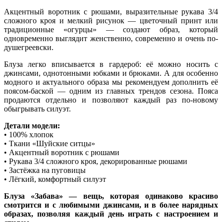
Акцентный воротник с рюшами, выразительные рукава 3/4
сложного кроя и мелкий рисунок — цветочный принт или
традиционные «огурцы» — создают образ, который
одновременно выглядит женственно, современно и очень по-
душегреевски.
Блуза легко вписывается в гардероб: её можно носить с
джинсами, однотонными юбками и брюками. А для особенно
модного и актуального образа мы рекомендуем дополнить её
поясом-баской — одним из главных трендов сезона. Пояса
продаются отдельно и позволяют каждый раз по-новому
обыгрывать силуэт.
Детали модели:
• 100% хлопок
• Ткани «Шуйские ситцы»
• Акцентный воротник с рюшами
• Рукава 3/4 сложного кроя, декорированные рюшами
• Застёжка на пуговицы
• Лёгкий, комфортный силуэт
Блуза «Забава» — вещь, которая одинаково красиво
смотрится и с любимыми джинсами, и в более нарядных
образах, позволяя каждый день играть с настроением и