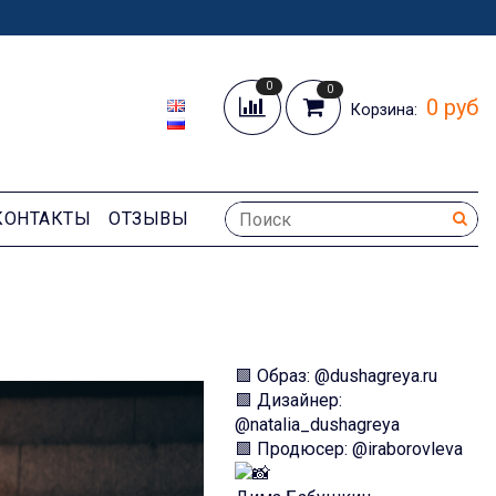
0
0
0 руб
Корзина:
КОНТАКТЫ
ОТЗЫВЫ
🟩 Образ: @dushagreya.ru
🟩 Дизайнер:
@natalia_dushagreya
🟩 Продюсер: @iraborovleva