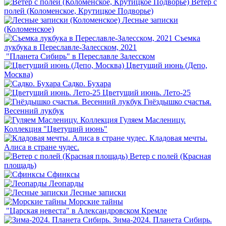
Ветер с
полей (Коломенское, Крутицкое Подворье)
Лесные записки
(Коломенское)
Съемка
лукбука в Переславле-Залесском, 2021
"Планета Сибирь" в Переславле Залесском
Цветущий июнь (Депо,
Москва)
Садко. Бухара
Цветущий июнь. Лето-25
Гнёздышко счастья.
Весенний лукбук
Гуляем Масленицу.
Коллекция "Цветущий июнь"
Кладовая мечты.
Алиса в стране чудес.
Ветер с полей (Красная
площадь)
Сфинксы
Леопарды
Лесные записки
Морские тайны
"Царская невеста" в Александровском Кремле
Зима-2024. Планета Сибирь.