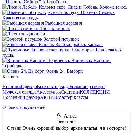
"Планета Сибирь" в Териберке
Лиса и Лебедь. Коломенское.
Планета Сибирь.
Красная площадь.
Рыбацкая деревня
Лисы в пионах
Джунгли
Золотой петушок
Золотая рыбка. Байкал.
Лукоморье. Беловежская
пуща.
В поисках Нарнии.
Териберка.
Осень-24. Выборг.
Каталог
Новинки
Одежда
Верхняя одежда
Большие размеры
Мужская одежда
Аксессуары
Скатерти
КОЛЛЕКЦИИ
Последний размер
АКЦИИ
Мастер-классы
Отзывы покупателей
Алиса
рейтинг:
Отзыв:
Очень хороший выбор, яркие платья! я в восторге!