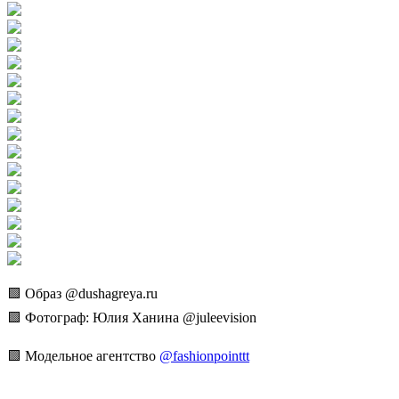
🟩 Образ @dushagreya.ru
🟩 Фотограф: Юлия Ханина @juleevision
🟩 Модельное агентство
@fashionpointtt