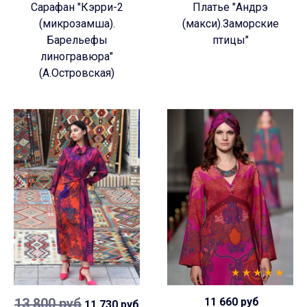
Сарафан "Кэрри-2
Платье "Андрэ
(микрозамша).
(макси).Заморские
Барельефы
птицы"
линогравюра"
(А.Островская)
13 800 руб
11 660 руб
11 730 руб