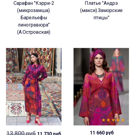
Сарафан "Кэрри-2
Платье "Андрэ
(микрозамша).
(макси).Заморские
Барельефы
птицы"
линогравюра"
(А.Островская)
13 800 руб
11 660 руб
11 730 руб