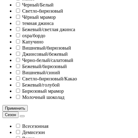
Черный/Белый
Светло-бирюзовый
Чёрный мрамор
темная джинса
Бежевый/светлая джинса
охра/бордо
Капучино
Вишневый/бирюзовый
Джинсовый/бежевый
Черно-белый/салатовый
Бежевый/бирюзовый
Вишневый/синий
Светло-бирюзовый/Какао
Бежевый/голубой
Бирюзовый мрамор
Молочный шоколад
Применить
Сезон
Всесезонная
Демисезон