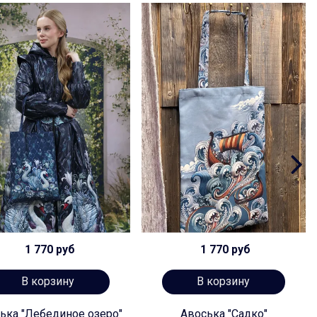
1 770 руб
1 770 руб
В корзину
В корзину
ька "Лебединое озеро"
Авоська "Садко"