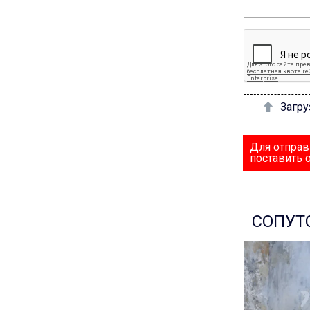
Загру
Для отправ
поставить 
СОПУТ