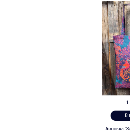
1 
В 
Авоська "З