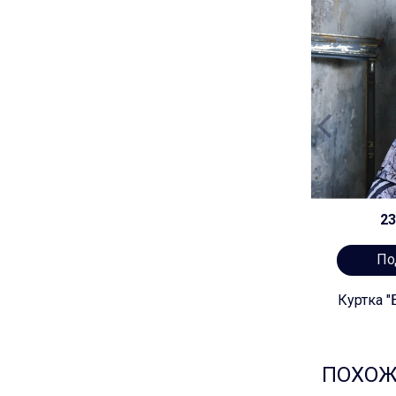
23
По
Куртка "
ПОХОЖ