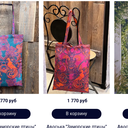
770 руб
1 770 руб
корзину
В корзину
аморские птицы"
Авоська "Заморские птицы"
Авос