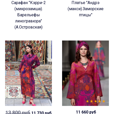
Сарафан "Кэрри-2
Платье "Андрэ
(микрозамша).
(макси).Заморские
Барельефы
птицы"
линогравюра"
(А.Островская)
13 800 руб
11 660 руб
11 730 руб