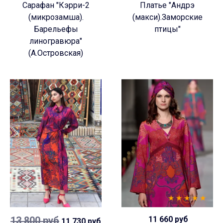
Сарафан "Кэрри-2
Платье "Андрэ
(микрозамша).
(макси).Заморские
Барельефы
птицы"
линогравюра"
(А.Островская)
13 800 руб
11 660 руб
11 730 руб