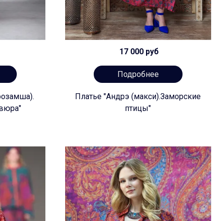
17 000 руб
Подробнее
розамша).
Платье "Андрэ (макси).Заморские
вюра"
птицы"