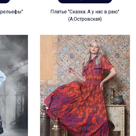
арельефы"
Платье "Сказка. А у нас в раю"
(А.Островская)