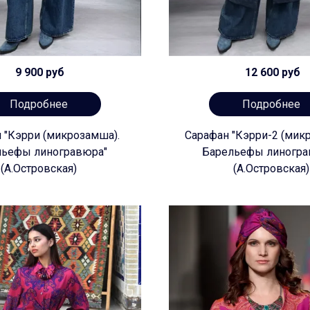
9 900 руб
12 600 руб
Подробнее
Подробнее
 "Кэрри (микрозамша).
Сарафан "Кэрри-2 (мик
льефы линогравюра"
Барельефы линогра
(А.Островская)
(А.Островская)