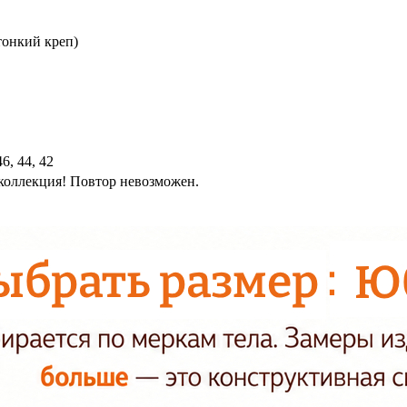
тонкий креп)
46, 44, 42
коллекция! Повтор невозможен.