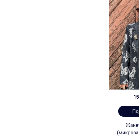
15
По
Жакет
(микроза