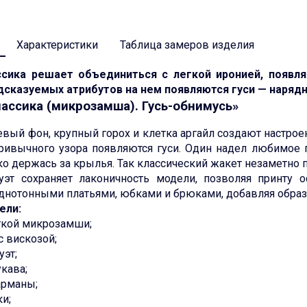
Характеристики
Таблица замеров изделия
ссика решает объединиться с легкой иронией, появля
дсказуемых атрибутов на нем появляются гуси — наряд
ассика (микрозамша). Гусь-обнимусь»
вый фон, крупный горох и клетка аргайл создают настроен
ривычного узора появляются гуси. Один надел любимое 
пко держась за крылья. Так классический жакет незаметно
эт сохраняет лаконичность модели, позволяя принту о
днотонными платьями, юбками и брюками, добавляя образу
ели:
ягкой микрозамши;
с вискозой;
уэт;
кава;
арманы;
ки;