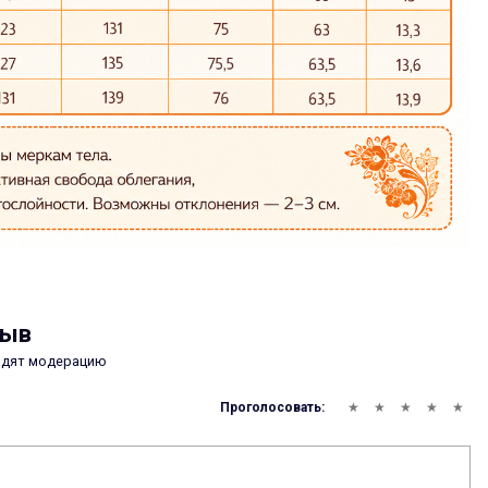
зыв
одят модерацию
Проголосовать: