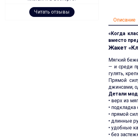
Читать отзывы
Описание
«Когда кла
вместо пре
Жакет «Кл
Мягкий беже
— и среди п
гулять, кре
Прямой силу
джинсами, о
Детали мод
• верх из м
• подкладка 
• прямой сил
• длинные ру
• удобные к
• без застеж