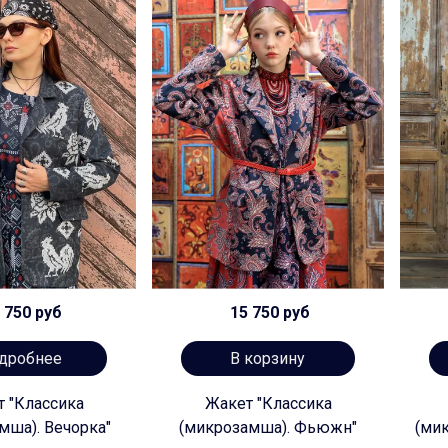
 750 руб
15 750 руб
дробнее
В корзину
 "Классика
Жакет "Классика
мша). Вечорка"
(микрозамша). Фьюжн"
(ми