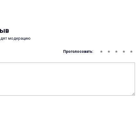
зыв
одят модерацию
Проголосовать: