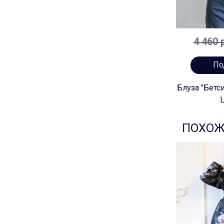
4 460 
По
Блуза "Бетс
ПОХОЖ