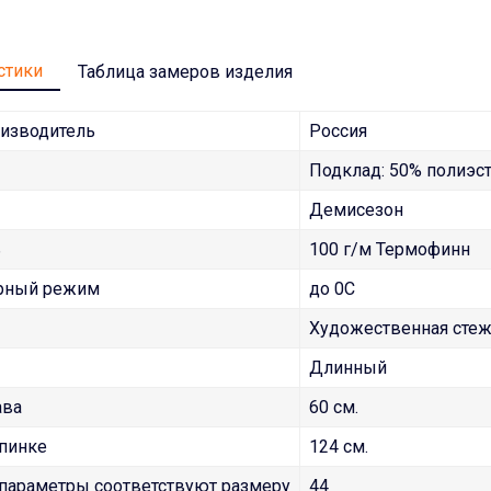
стики
Таблица замеров изделия
оизводитель
Россия
Подклад: 50% полиэст
Демисезон
ь
100 г/м Термофинн
рный режим
до 0С
Художественная сте
Длинный
ава
60 см.
спинке
124 см.
параметры соответствуют размеру
44