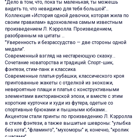
"Дело в том, что, пока ты маленькая, ты можешь
видеть то, что невидимо для тебя большой"...
Коллекция «История одной девочки, которая жила по
своим правилам» вдохновлена самым известным
произведением Л. Кэрролла. Произведением,
разобранным на цитаты ...
"Уверенность и безрассудство — две стороны одной
медали".
Современный взгляд на нестареющую сказку…
Сочетание новаторства и традиций. Спорт-шик,
фэнтези, стим-панк и классика.
Современные платья-рубашки, классического кроя
принтованные жакеты с отделкой из экокожи,
невероятные плащи и платья с конструктивными
элементами викторианской эпохи, и вместе с этим
короткие курточки и худи из футера, одетые со
спортивные брюками и пышными юбками...
Акцентом стали принты по произведению Л. Кэрролла
в стиле фэнтези, а также вышитые шевроны: "улыбка
без кота", "фламинго", "мухоморы" и, конечно, "кролик
с часами".