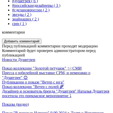
#душегрея
( 6 )
#российскиедизайнеры
( 3 )
#сделановроссии
( 2 )
звезды
( 2 )
знайнаших
( 2 )
cpm
( 1 )
комментарии
Добавить комментарий
Перед публикацией комментарии проходят модерацию
Комментарий будет проверен администратором перед
публикацией
Новости Душегреи
Показ коллекции "Золотой петушок" ✨| СМИ
Пресса о юбилейной выставке CPM, и немножко о
"Душегрее" 😊
Публикации о показе "Ветер с юга"
Показ коллекции "Ветер с полей 🌾
Дизайнер и основатель бренда "Душегрея" Наталья Душегрея
посетила это прекрасное мероприятие ⤵️
Показы (видео)
Показ "В поисках Нарнии" 9.09.2024 г. Театр у Никитских