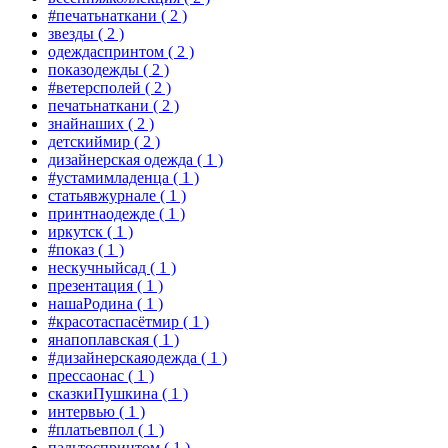
#печатьнаткани
( 2 )
звезды
( 2 )
одеждаспринтом
( 2 )
показодежды
( 2 )
#ветерсполей
( 2 )
печатьнаткани
( 2 )
знайнаших
( 2 )
детскиймир
( 2 )
дизайнерская одежда
( 1 )
#устамимладенца
( 1 )
статьявжурнале
( 1 )
принтнаодежде
( 1 )
иркутск
( 1 )
#показ
( 1 )
нескучныйсад
( 1 )
презентация
( 1 )
нашаРодина
( 1 )
#красотаспасётмир
( 1 )
янапоплавская
( 1 )
#дизайнерскаяодежда
( 1 )
прессаонас
( 1 )
сказкиПушкина
( 1 )
интервью
( 1 )
#платьевпол
( 1 )
пальтоспринтом
( 1 )