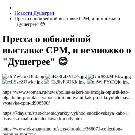
Новости Душегреи
Пресса о юбилейной выставке CPM, и немножко о
"Душегрее" 😊
Пресса о юбилейной
выставке CPM, и немножко о
"Душегрее" 😊
https://www.woman.ru/news/polina-askeri-ne-smogla-otpustit-leto-
olga-kabo-proniklas-yaponskimi-motivami-kak-proshla-yubileinaya-
vystavka-cpm-id906500/
https://7days.ru/stars/chronic/yarkiy-vykhod-sudzilovskaya-kabo-i-
lisovets-uznali-o-tendentsiyakh-mody.htm
https://www.ok-magazine.ru/stars/chronicle/366071-collection-
premi-re-moscow