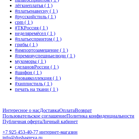
лёгкиеплатья
( 1 )
#платьенавесну
( 1 )
#русскийстиль
( 1 )
cpm
( 1 )
#ТКРоссия
( 1 )
неделяремёсел
( 1 )
#платьеспринтом
( 1 )
грибы
( 1 )
#импортозамещение
( 1 )
#премияуспешныелюди
( 1 )
мухоморы
( 1 )
сделановРоссии
( 1 )
#шифон
( 1 )
#новаяколлекция
( 1 )
#хиппистиль
( 1 )
печать на ткани
( 1 )
Интересное о нас
Доставка
Оплата
Возврат
Пользовательское соглашение
Политика конфиденциальности
Публичная оферта
Личный кабинет
+7 925 453-40-77 интернет-магазин
info@dushagreya.ru