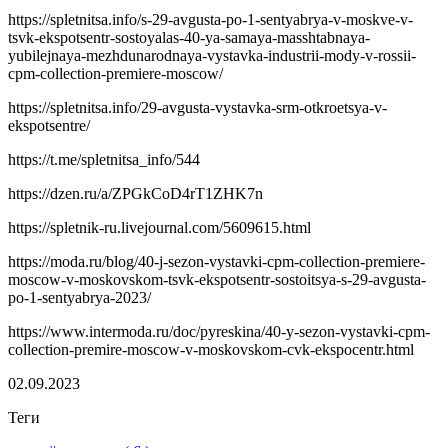
https://spletnitsa.info/s-29-avgusta-po-1-sentyabrya-v-moskve-v-
tsvk-ekspotsentr-sostoyalas-40-ya-samaya-masshtabnaya-
yubilejnaya-mezhdunarodnaya-vystavka-industrii-mody-v-rossii-
cpm-collection-premiere-moscow/
https://spletnitsa.info/29-avgusta-vystavka-srm-otkroetsya-v-
ekspotsentre/
https://t.me/spletnitsa_info/544
https://dzen.ru/a/ZPGkCoD4rT1ZHK7n
https://spletnik-ru.livejournal.com/5609615.html
https://moda.ru/blog/40-j-sezon-vystavki-cpm-collection-premiere-
moscow-v-moskovskom-tsvk-ekspotsentr-sostoitsya-s-29-avgusta-
po-1-sentyabrya-2023/
https://www.intermoda.ru/doc/pyreskina/40-y-sezon-vystavki-cpm-
collection-premire-moscow-v-moskovskom-cvk-ekspocentr.html
02.09.2023
Теги