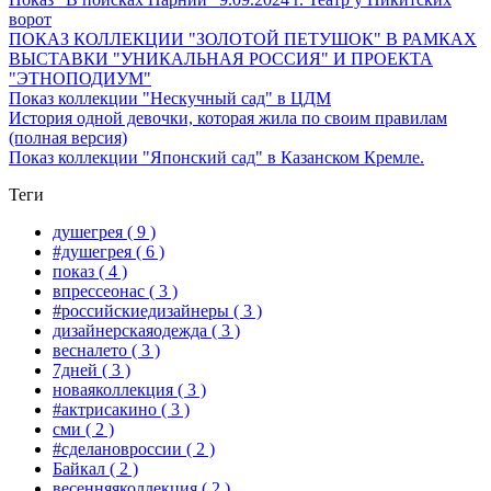
ворот
ПОКАЗ КОЛЛЕКЦИИ "ЗОЛОТОЙ ПЕТУШОК" В РАМКАХ
ВЫСТАВКИ "УНИКАЛЬНАЯ РОССИЯ" И ПРОЕКТА
"ЭТНОПОДИУМ"
Показ коллекции "Нескучный сад" в ЦДМ
История одной девочки, которая жила по своим правилам
(полная версия)
Показ коллекции "Японский сад" в Казанском Кремле.
Теги
душегрея
( 9 )
#душегрея
( 6 )
показ
( 4 )
впрессеонас
( 3 )
#российскиедизайнеры
( 3 )
дизайнерскаяодежда
( 3 )
весналето
( 3 )
7дней
( 3 )
новаяколлекция
( 3 )
#актрисакино
( 3 )
сми
( 2 )
#сделановроссии
( 2 )
Байкал
( 2 )
весенняяколлекция
( 2 )