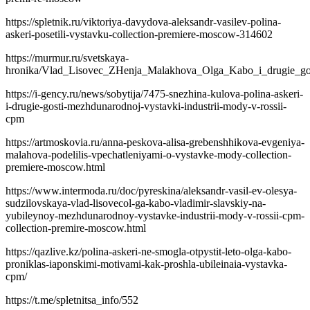
https://spletnik.ru/viktoriya-davydova-aleksandr-vasilev-polina-
askeri-posetili-vystavku-collection-premiere-moscow-314602
https://murmur.ru/svetskaya-
hronika/Vlad_Lisovec_ZHenja_Malakhova_Olga_Kabo_i_drugie_gos
https://i-gency.ru/news/sobytija/7475-snezhina-kulova-polina-askeri-
i-drugie-gosti-mezhdunarodnoj-vystavki-industrii-mody-v-rossii-
cpm
https://artmoskovia.ru/anna-peskova-alisa-grebenshhikova-evgeniya-
malahova-podelilis-vpechatleniyami-o-vystavke-mody-collection-
premiere-moscow.html
https://www.intermoda.ru/doc/pyreskina/aleksandr-vasil-ev-olesya-
sudzilovskaya-vlad-lisovecol-ga-kabo-vladimir-slavskiy-na-
yubileynoy-mezhdunarodnoy-vystavke-industrii-mody-v-rossii-cpm-
collection-premire-moscow.html
https://qazlive.kz/polina-askeri-ne-smogla-otpystit-leto-olga-kabo-
proniklas-iaponskimi-motivami-kak-proshla-ubileinaia-vystavka-
cpm/
https://t.me/spletnitsa_info/552