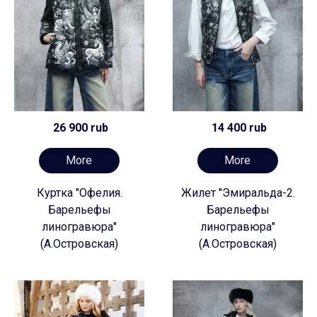
26 900 rub
14 400 rub
More
More
Куртка "Офелия.
Жилет "Эмиральда-2.
Барельефы
Барельефы
линогравюра"
линогравюра"
(А.Островская)
(А.Островская)