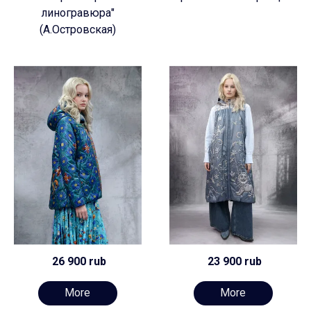
линогравюра"
(А.Островская)
26 900 rub
23 900 rub
More
More