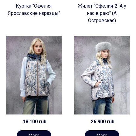
Куртка "Офелия.
Жилет "Офелия-2. А у
Ярославские изразцы"
нас в раю" (А.
Островская)
18 100 rub
26 900 rub
More
More