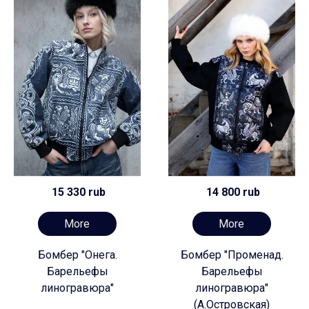
15 330 rub
14 800 rub
More
More
Бомбер "Онега.
Бомбер "Променад.
Барельефы
Барельефы
линогравюра"
линогравюра"
(А.Островская)