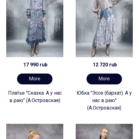
17 990 rub
12 720 rub
More
More
Платье "Сказка. А у нас
Юбка "Эссе (бархат). А у
в раю" (А.Островская)
нас в раю"
(А.Островская)