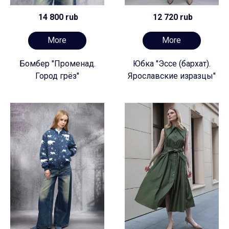
14 800 rub
12 720 rub
More
More
Бомбер "Променад.
Юбка "Эссе (бархат).
Город грёз"
Ярославские изразцы"