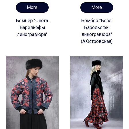
More
More
Бомбер "Онега.
Бомбер "Безе.
Барельефы
Барельефы
линогравюра"
линогравюра"
(А.Островская)