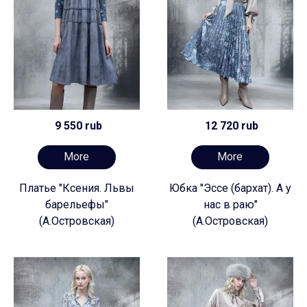
9 550 rub
12 720 rub
More
More
Платье "Ксения. Львы
Юбка "Эссе (бархат). А у
барельефы"
нас в раю"
(А.Островская)
(А.Островская)