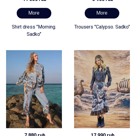
More
More
Shirt dress "Morning.
Trousers "Calypso. Sadko"
Sadko"
7 880 rub
17 990 rub