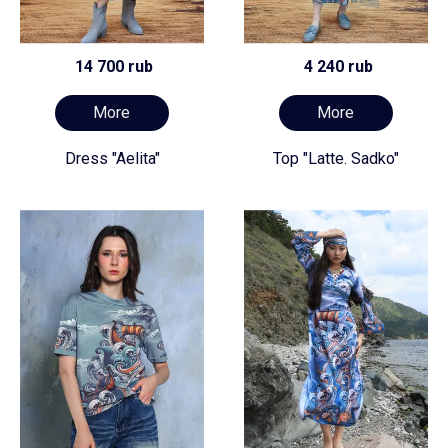
14 700 rub
4 240 rub
More
More
Dress "Aelita"
Top "Latte. Sadko"