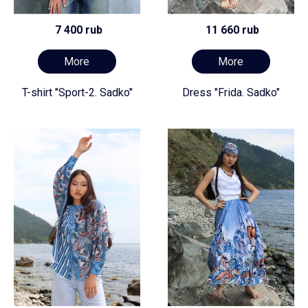
7 400 rub
11 660 rub
More
More
T-shirt "Sport-2. Sadko"
Dress "Frida. Sadko"