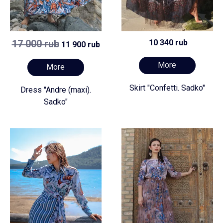
17 000 rub
10 340 rub
11 900 rub
More
More
Skirt "Confetti. Sadko"
Dress "Andre (maxi).
Sadko"