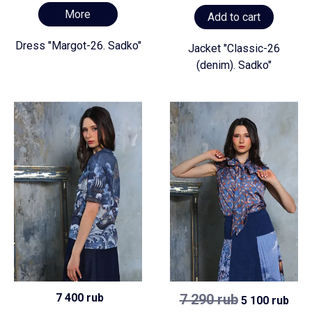
More
Add to cart
Dress "Margot-26. Sadko"
Jacket "Classic-26
(denim). Sadko"
7 400 rub
7 290 rub
5 100 rub