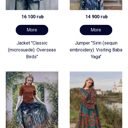
16 100 rub
14 900 rub
More
More
Jacket "Classic
Jumper "Sirin (sequin
(microsuede). Overseas
embroidery). Visiting Baba
Birds"
Yaga"