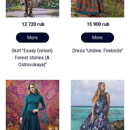
12 720 rub
15 900 rub
More
More
Skirt "Essay (velvet).
Dress "Undine. Firebirds"
Forest stories (A.
Ostrovskaya)"