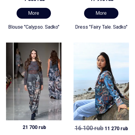
More
More
Blouse "Calypso. Sadko"
Dress "Fairy Tale. Sadko"
21 700 rub
16 100 rub
11 270 rub