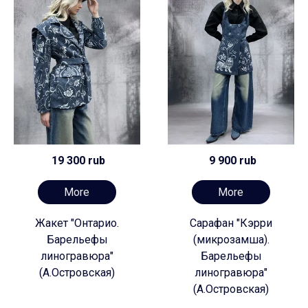
19 300 rub
9 900 rub
More
More
Жакет "Онтарио.
Сарафан "Кэрри
Барельефы
(микрозамша).
линогравюра"
Барельефы
(А.Островская)
линогравюра"
(А.Островская)