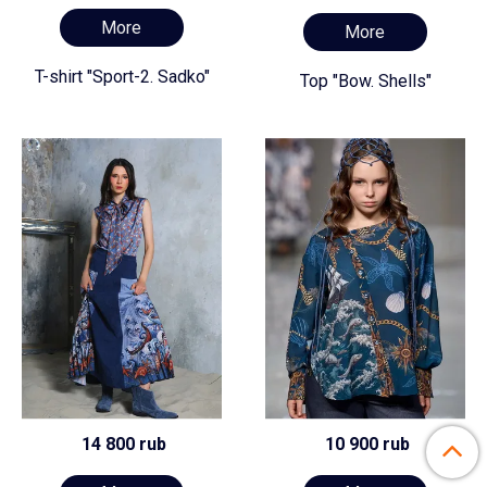
More
More
T-shirt "Sport-2. Sadko"
Top "Bow. Shells"
14 800 rub
10 900 rub