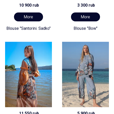
10 900 rub
3 300 rub
More
More
Blouse "Santorini. Sadko"
Blouse "Bow"
11 550 rub
5 900 rub