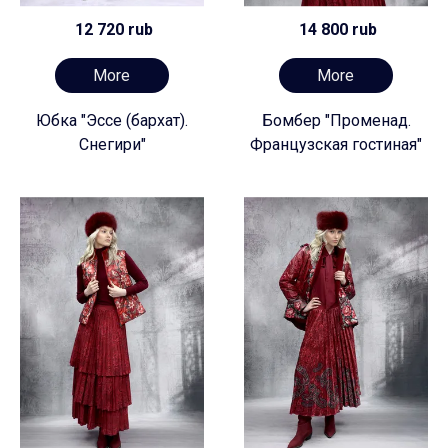
12 720 rub
14 800 rub
More
More
Юбка "Эссе (бархат).
Бомбер "Променад.
Снегири"
Французская гостиная"