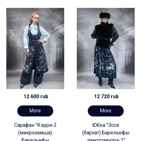
12 600 rub
12 720 rub
More
More
Сарафан "Кэрри-2
Юбка "Эссе
(микрозамша).
(бархат).Барельефы
Барельефы
линогравюра-1"