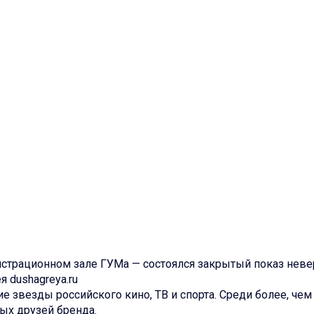
страционном зале ГУМа — состоялся закрытый показ неве
 dushagreya.ru
 звезды российского кино, ТВ и спорта. Cреди более, чем 
ых друзей бренда.