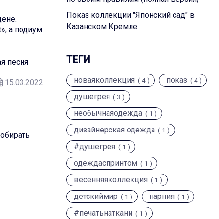
Показ коллекции "Японский сад" в
цене.
Казанском Кремле.
», а подиум
ТЕГИ
я песня
новаяколлекция
показ
( 4 )
( 4 )
15.03.2022
душегрея
( 3 )
необычнаяодежда
( 1 )
дизайнерская одежда
( 1 )
собирать
#душегрея
( 1 )
одеждаспринтом
( 1 )
весенняяколлекция
( 1 )
детскиймир
нарния
( 1 )
( 1 )
#печатьнаткани
( 1 )