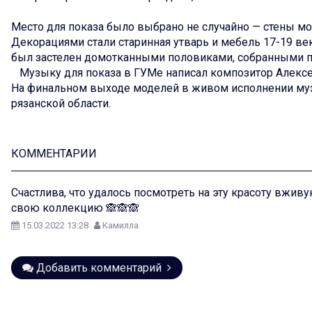
⠀
Место для показа было выбрано не случайно — стены мо
Декорациями стали старинная утварь и мебель 17-19 век
был застелен домотканными половиками, собранными п
⠀Музыку для показа в ГУМе написал композитор Алексе
На финальном выходе моделей в живом исполнении муз
рязанской области.
КОММЕНТАРИИ
Счастлива, что удалось посмотреть на эту красоту вжив
свою коллекцию 🙈🙈🙈
15.03.2022 13:28
Камилла
Добавить комментарий