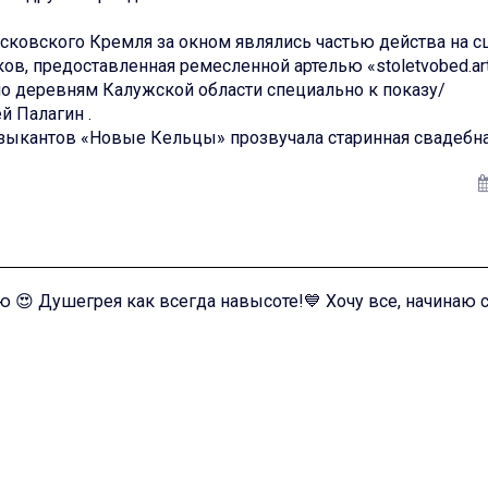
сковского Кремля за окном являлись частью действа на с
ов, предоставленная ремесленной артелью «stoletvobed.art
о деревням Калужской области специально к показу/
й Палагин .
ыкантов «Новые Кельцы» прозвучала старинная свадебна
ую 😍 Душегрея как всегда навысоте!💙 Хочу все, начинаю 