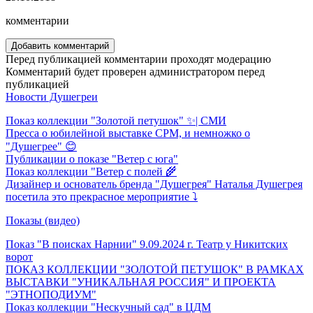
комментарии
Добавить комментарий
Перед публикацией комментарии проходят модерацию
Комментарий будет проверен администратором перед
публикацией
Новости Душегреи
Показ коллекции "Золотой петушок" ✨| СМИ
Пресса о юбилейной выставке CPM, и немножко о
"Душегрее" 😊
Публикации о показе "Ветер с юга"
Показ коллекции "Ветер с полей 🌾
Дизайнер и основатель бренда "Душегрея" Наталья Душегрея
посетила это прекрасное мероприятие ⤵️
Показы (видео)
Показ "В поисках Нарнии" 9.09.2024 г. Театр у Никитских
ворот
ПОКАЗ КОЛЛЕКЦИИ "ЗОЛОТОЙ ПЕТУШОК" В РАМКАХ
ВЫСТАВКИ "УНИКАЛЬНАЯ РОССИЯ" И ПРОЕКТА
"ЭТНОПОДИУМ"
Показ коллекции "Нескучный сад" в ЦДМ