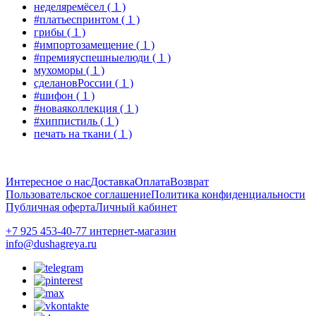
неделяремёсел
( 1 )
#платьеспринтом
( 1 )
грибы
( 1 )
#импортозамещение
( 1 )
#премияуспешныелюди
( 1 )
мухоморы
( 1 )
сделановРоссии
( 1 )
#шифон
( 1 )
#новаяколлекция
( 1 )
#хиппистиль
( 1 )
печать на ткани
( 1 )
Интересное о нас
Доставка
Оплата
Возврат
Пользовательское соглашение
Политика конфиденциальности
Публичная оферта
Личный кабинет
+7 925 453-40-77 интернет-магазин
info@dushagreya.ru