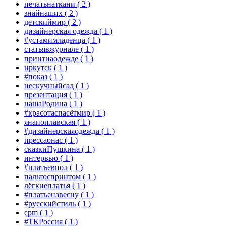
печатьнаткани
( 2 )
знайнаших
( 2 )
детскиймир
( 2 )
дизайнерская одежда
( 1 )
#устамимладенца
( 1 )
статьявжурнале
( 1 )
принтнаодежде
( 1 )
иркутск
( 1 )
#показ
( 1 )
нескучныйсад
( 1 )
презентация
( 1 )
нашаРодина
( 1 )
#красотаспасётмир
( 1 )
янапоплавская
( 1 )
#дизайнерскаяодежда
( 1 )
прессаонас
( 1 )
сказкиПушкина
( 1 )
интервью
( 1 )
#платьевпол
( 1 )
пальтоспринтом
( 1 )
лёгкиеплатья
( 1 )
#платьенавесну
( 1 )
#русскийстиль
( 1 )
cpm
( 1 )
#ТКРоссия
( 1 )