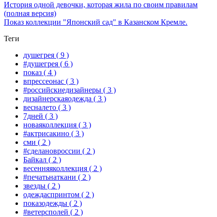
История одной девочки, которая жила по своим правилам
(полная версия)
Показ коллекции "Японский сад" в Казанском Кремле.
Теги
душегрея
( 9 )
#душегрея
( 6 )
показ
( 4 )
впрессеонас
( 3 )
#российскиедизайнеры
( 3 )
дизайнерскаяодежда
( 3 )
весналето
( 3 )
7дней
( 3 )
новаяколлекция
( 3 )
#актрисакино
( 3 )
сми
( 2 )
#сделановроссии
( 2 )
Байкал
( 2 )
весенняяколлекция
( 2 )
#печатьнаткани
( 2 )
звезды
( 2 )
одеждаспринтом
( 2 )
показодежды
( 2 )
#ветерсполей
( 2 )